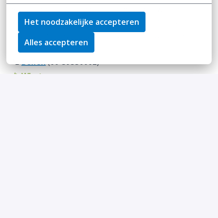
Stuur dan je CV en laat in een motivatie weten
waarom we jou niet voorbij mogen laten fietsen.
Het noodzakelijke accepteren
Als je vragen over deze vacature hebt, kun je contact
Alles accepteren
opnemen met Recruitment:
📞
Bellen
(06-39530062)
📱
Whatsapp
✉️
Mailen
(
recruitment@mantel.com
)
We stellen het niet op prijs als andere bedrijven op deze
vacature reageren om hun diensten aan te bieden, maar
blijven wel even goede vrienden.
Op locatie
Arnhem
€ 2.864 - € 3.279 per maand
Werkplaats