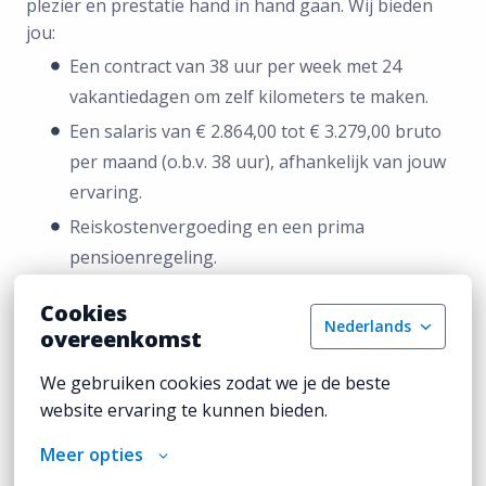
plezier en prestatie hand in hand gaan. Wij bieden
jou:
Een contract van 38 uur per week met 24
vakantiedagen om zelf kilometers te maken.
Een salaris van € 2.864,00 tot € 3.279,00 bruto
per maand (o.b.v. 38 uur), afhankelijk van jouw
ervaring.
Reiskostenvergoeding en een prima
pensioenregeling.
Volop mogelijkheden om jezelf te ontwikkelen
Cookies
via trainingen.
Nederlands
overeenkomst
Personeelskorting: 20% korting op fietsen en
We gebruiken cookies zodat we je de beste 
10% korting op alle ond
erdelen en accessoires.
website ervaring te kunnen bieden.
Sluit ook aan bij ons peloton!
Meer opties
Word jij enthousiast van deze functie én van ons?