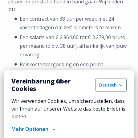
plezier en prestatie hand in hand gaan. Wij bieden
jou:
Een contract van 38 uur per week met 24
vakantiedagen om zelf kilometers te maken.
Een salaris van € 2.864,00 tot € 3.279,00 bruto
per maand (o.b.v. 38 uur), afhankelijk van jouw
ervaring.
Reiskostenvergoeding en een prima
pensioenregeling.
Vereinbarung über
Volop mogelijkheden om jezelf te ontwikkelen
Deutsch
Cookies
via trainingen.
Wir verwenden Cookies, um sicherzustellen, dass 
Personeelskorting: 20% korting op fietsen en
wir Ihnen auf unserer Website das beste Erlebnis 
10% korting op alle ond
erdelen en accessoires.
bieten.
Sluit ook aan bij ons peloton!
Mehr Optionen
Word jij enthousiast van deze functie én van ons?