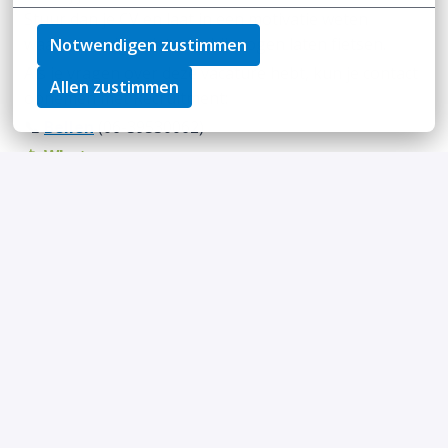
Stuur dan je CV en laat in een motivatie weten
waarom we jou niet voorbij mogen laten fietsen.
Notwendigen zustimmen
Als je vragen over deze vacature hebt, kun je contact
Allen zustimmen
opnemen met Recruitment:
📞
Bellen
(06-39530062)
📱
Whatsapp
✉️
Mailen
(
recruitment@mantel.com
)
We stellen het niet op prijs als andere bedrijven op deze
vacature reageren om hun diensten aan te bieden, maar
blijven wel even goede vrienden.
Op locatie
Arnhem
€ 2.864 - € 3.279 per maand
Werkplaats