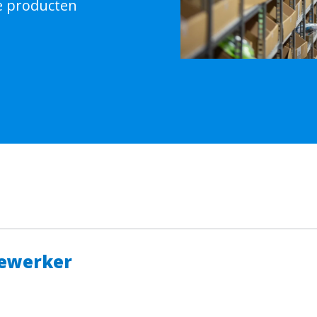
e producten 
dewerker